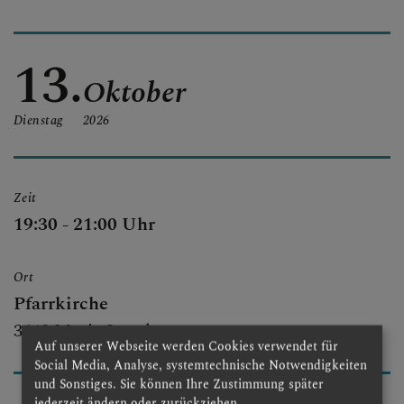
PFARRTEAM
13.
Oktober
FOTOS
Dienstag
2026
Zeit
19:30 - 21:00 Uhr
Ort
Pfarrkirche
3643 Maria Laach
Auf unserer Webseite werden Cookies verwendet für
Social Media, Analyse, systemtechnische Notwendigkeiten
und Sonstiges. Sie können Ihre Zustimmung später
jederzeit ändern oder zurückziehen.