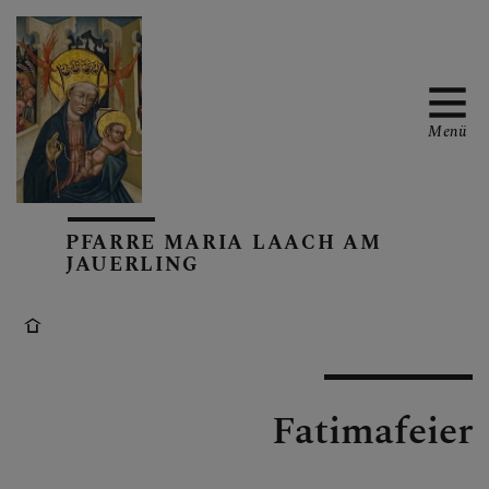
Menü
GOTTESDIENSTORDNUN
G
PFARRE MARIA LAACH AM
JAUERLING
TERMINE
Fatimafeier
PFARRKIRCHE