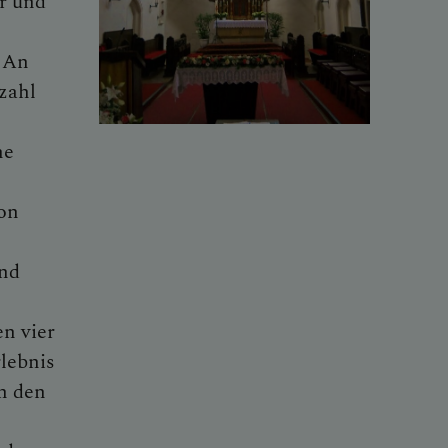
r und
. An
zahl
ne
ion
and
en vier
rlebnis
n den