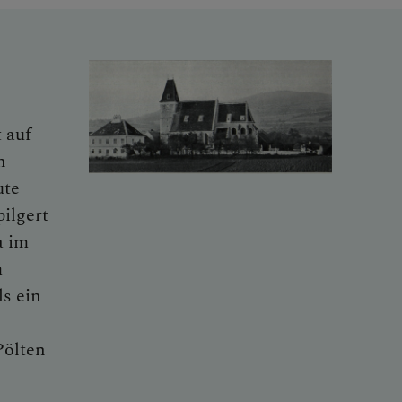
 auf
n
ute
ilgert
a im
m
ls ein
Pölten