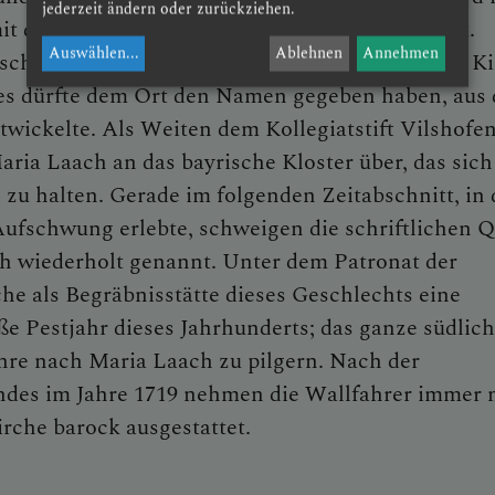
jederzeit ändern oder zurückziehen.
 dem Melker Kreuz – der Marienaltar erwähnt.
Auswählen
...
Ablehnen
Annehmen
schen Kirche begonnen. Vorher stand hier eine Ki
ies dürfte dem Ort den Namen gegeben haben, aus
twickelte. Als Weiten dem Kollegiatstift Vilshofe
aria Laach an das bayrische Kloster über, das sich
n zu halten. Gerade im folgenden Zeitabschnitt, in
Aufschwung erlebte, schweigen die schriftlichen Q
ch wiederholt genannt. Unter dem Patronat der
che als Begräbnisstätte dieses Geschlechts eine
oße Pestjahr dieses Jahrhunderts; das ganze südlic
ahre nach Maria Laach zu pilgern. Nach der
indes im Jahre 1719 nehmen die Wallfahrer immer
irche barock ausgestattet.