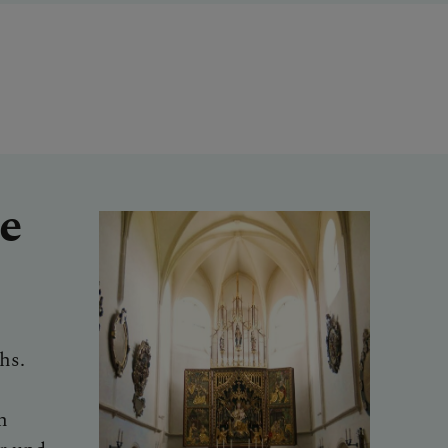
e
hs.
n