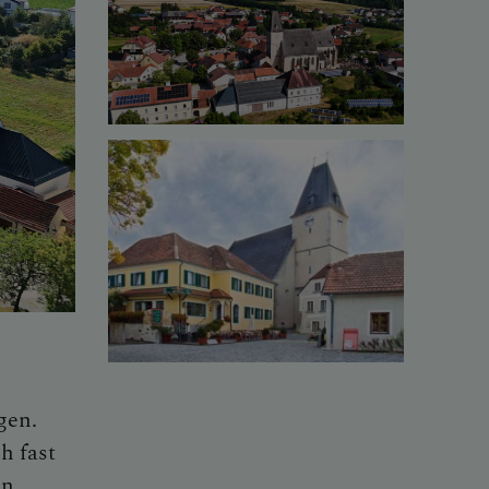
gen.
h fast
in