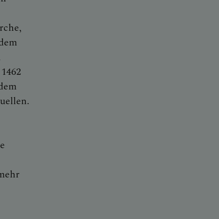
rche,
 dem
n
 1462
 dem
uellen.
he
 mehr