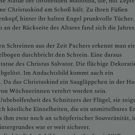
ne Statue der thronenden Madonna, die, mit Zepte
ine Christuskind am Schoß hält. Zu ihren Füßen
nkopf, hinter ihr halten Engel prunkvolle Tücher
 an der Rückseite des Altares fand sich die Jahres
en Schreinen aus der Zeit Pachers erkennt man ei
elbogen durchbricht den Schrein. Eine daraus
atue des Christus Salvator. Die flächige Dekorat
abgelöst. Im Andachtsbild kommt auch ein
 Da das Christuskind ein Saugläppchen in der H
s von Wöchnerinnen verehrt worden sein.
nbeholfenheit des Schnitzers der Flügel, sie zeig
h köstliche Einzelheiten, die ein unmittelbares E
s ihm zwar noch an schöpferischer Souveränität, i
ntergrundes war er weit sicherer.